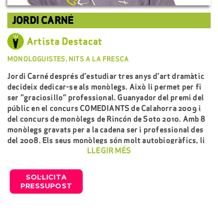
JORDI CARNÉ
Artista Destacat
MONOLOGUISTES, NITS A LA FRESCA
Jordi Carné després d’estudiar tres anys d’art dramàtic
decideix dedicar-se als monòlegs. Això li permet per fi
ser ”graciosillo” professional. Guanyador del premi del
públic en el concurs COMEDIANTS de Calahorra 2009 i
del concurs de monòlegs de Rincón de Soto 2010. Amb 8
monòlegs gravats per a la cadena ser i professional des
del 2008. Els seus monòlegs són molt autobiogràfics, li
LLEGIR MÉS
agrada veure el món a la seva manera i riure’s de les cosa.
SOL·LICITA
PRESSUPOST