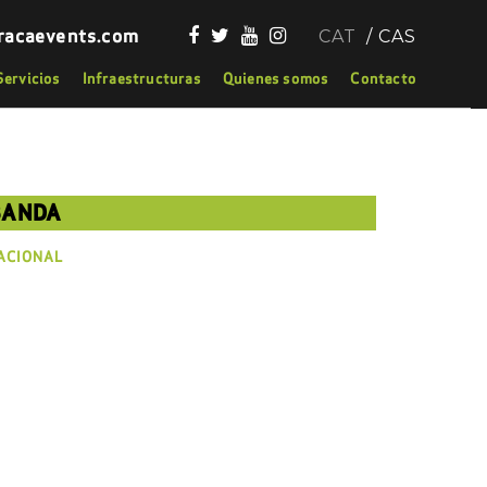
racaevents.com
CAT
CAS
Servicios
Infraestructuras
Quienes somos
Contacto
BANDA
ACIONAL