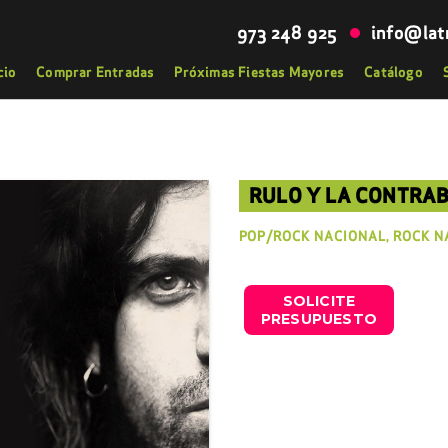
973 248 925
info@lat
cio
Comprar Entradas
Próximas Fiestas Mayores
Catálogo
RULO Y LA CONTRA
POP/ROCK NACIONAL, ROCK N
SOLICITE
PRESUPUESTO