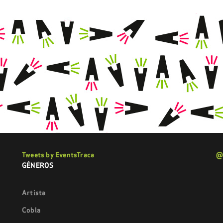
Tweets by EventsTraca
@
GÉNEROS
Artista
Cobla