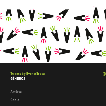
Tweets by EventsTraca
@
GÉNEROS
Artista
Cobla