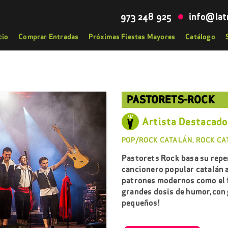
973 248 925
info@lat
cio
Comprar Entradas
Próximas Fiestas Mayores
Catálogo
PASTORETS-ROCK
Artista Destacado
POP/ROCK CATALÁN, ROCK C
Pastorets Rock basa su repe
cancionero popular catalán a
patrones modernos como el fu
grandes dosis de humor,con g
pequeños!