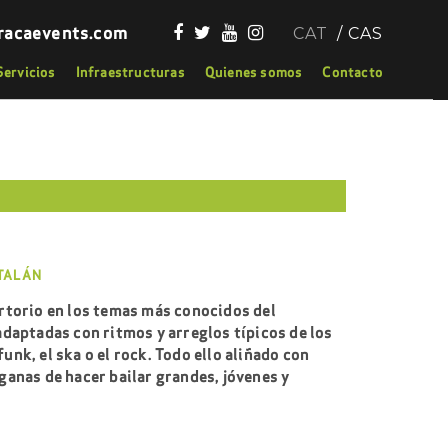
racaevents.com
CAT
CAS
Servicios
Infraestructuras
Quienes somos
Contacto
ATALÁN
rtorio en los temas más conocidos del
daptadas con ritmos y arreglos típicos de los
nk, el ska o el rock. Todo ello aliñado con
anas de hacer bailar grandes, jóvenes y