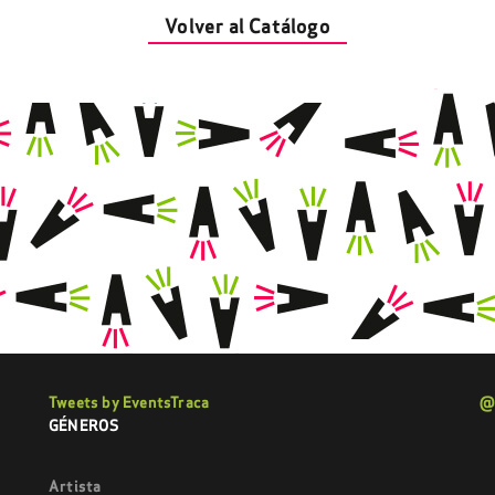
Volver al Catálogo
Tweets by EventsTraca
@
GÉNEROS
Artista