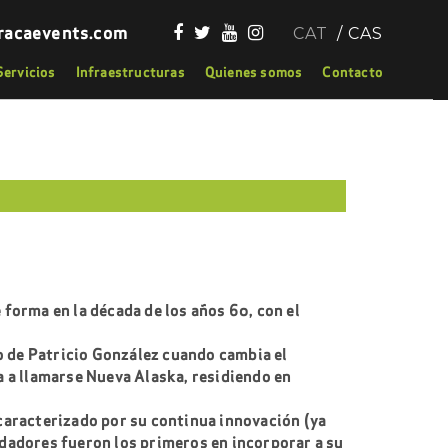
racaevents.com
CAT
CAS
Servicios
Infraestructuras
Quienes somos
Contacto
forma en la década de los años 60, con el
no de Patricio González cuando cambia el
a a llamarse Nueva Alaska, residiendo en
caracterizado por su continua innovación (ya
dadores fueron los primeros en incorporar a su