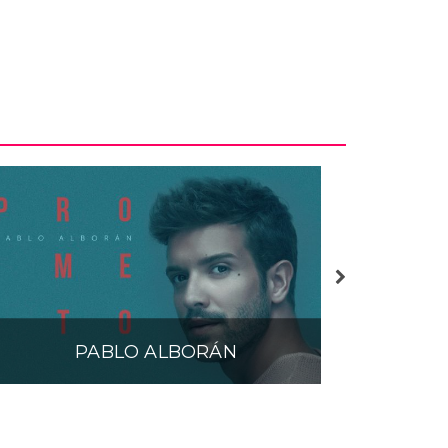
io de 2020, este disco homónimo se convirtió en
aña en su primera semana de lanzamiento.
PABLO ALBORÁN