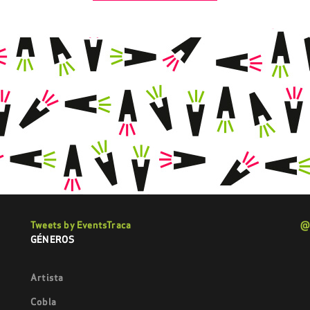
Tweets by EventsTraca
@
GÉNEROS
Artista
Cobla