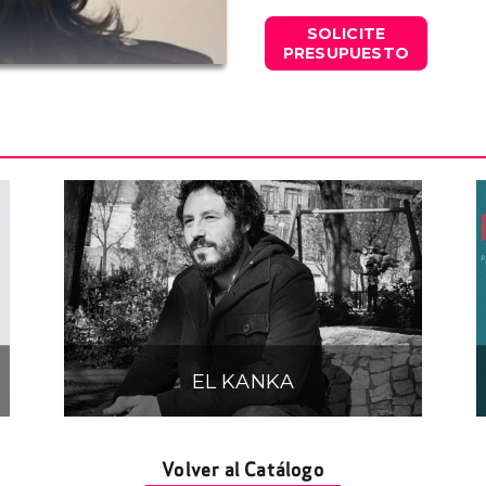
su carrera. Estrenado en jun
el álbum más vendido de Esp
SOLICITE
PRESUPUESTO
EL KANKA
Volver al Catálogo