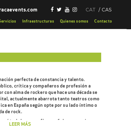
racaevents.com
CAT
CAS
Servicios
Infraestructuras
Quienes somos
Contacto
ación perfecta de constancia y talento.
blico, crítica y compañeros de profesión a
or con alma de rockero que hace una década se
apital, actualmente abarrota tanto teatros como
ica en España según opte por su lado íntimo o
da de rock.
erá toda la geografía española con su gira
LEER MÁS
vo trabajo ‘Andrés Suárez’, el más personal de