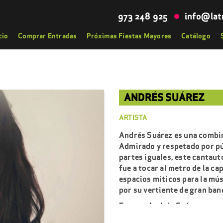
973 248 925
info@lat
cio
Comprar Entradas
Próximas Fiestas Mayores
Catálogo
ANDRÉS SUÁREZ
ARTISTA
Andrés Suárez es una combin
Admirado y respetado por pú
partes iguales, este cantaut
fue a tocar al metro de la c
espacios míticos para la mús
por su vertiente de gran ban
En 2021 Andrés Suárez recorr
#AS2021 presentando su octa